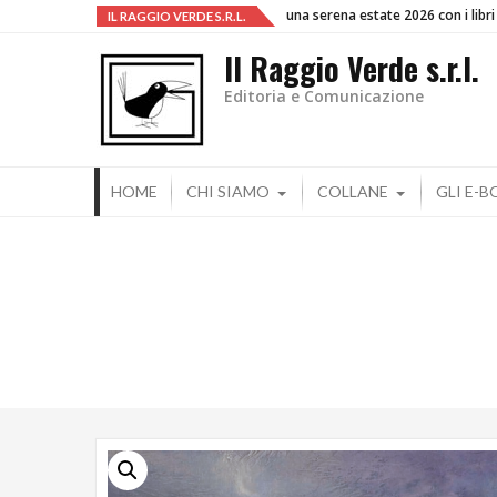
l'arte di generare visioni
IL RAGGIO VERDE S.R.L.
Il Raggio Verde s.r.l.
Editoria e Comunicazione
HOME
CHI SIAMO
COLLANE
GLI E-