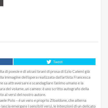
quantità
Tweet
lta di poesie e di alcuni brani di prosa di Ezio Calemi già
ella immagine dell’opera realizzata dall’artista Francesca
he sa attraversare e scandagliare l’animo umano e la
tura del volume, un cameo: è uno scritto autografo della
o ai versi del nostro autore.
aele Polo – è un vero e proprio Zibaldone, che alterna
ascia emergere i sensibili versi, le intenzioni di un delicato