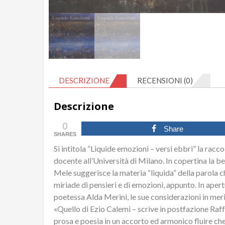
DESCRIZIONE
RECENSIONI (0)
Descrizione
0
Share
SHARES
Si intitola “Liquide emozioni – versi ebbri” la racco
docente all’Università di Milano. In copertina la b
Mele suggerisce la materia “liquida” della parola c
miriade di pensieri e di emozioni, appunto. In aper
poetessa Alda Merini, le sue considerazioni in merit
«Quello di Ezio Calemi – scrive in postfazione Raff
prosa e poesia in un accorto ed armonico fluire che l