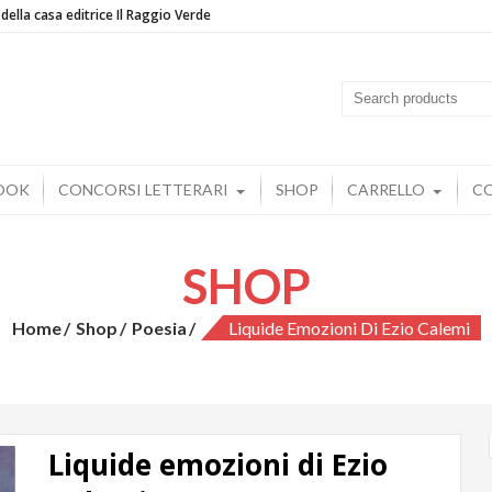
BOOK
CONCORSI LETTERARI
SHOP
CARRELLO
C
SHOP
Home
Shop
Poesia
Liquide Emozioni Di Ezio Calemi
Liquide emozioni di Ezio