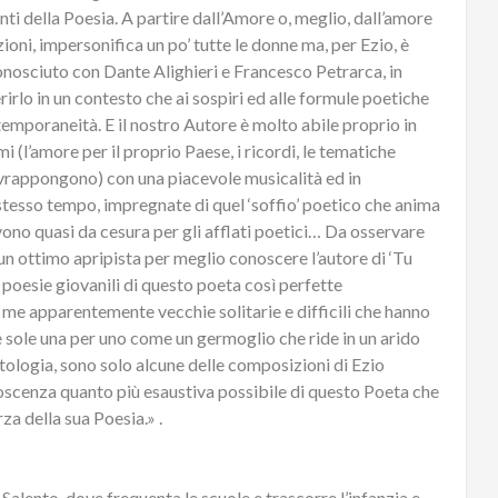
ti della Poesia. A partire dall’Amore o, meglio, dall’amore
zioni, impersonifica un po’ tutte le donne ma, per Ezio, è
conosciuto con Dante Alighieri e Francesco Petrarca, in
rirlo in un contesto che ai sospiri ed alle formule poetiche
temporaneità. E il nostro Autore è molto abile proprio in
i (l’amore per il proprio Paese, i ricordi, le tematiche
 sovrappongono) con una piacevole musicalità ed in
stesso tempo, impregnate di quel ‘soffio’ poetico che anima
vono quasi da cesura per gli afflati poetici… Da osservare
è un ottimo apripista per meglio conoscere l’autore di ‘Tu
 poesie giovanili di questo poeta così perfette
me apparentemente vecchie solitarie e difficili che hanno
e sole una per uno come un germoglio che ride in un arido
ologia, sono solo alcune delle composizioni di Ezio
oscenza quanto più esaustiva possibile di questo Poeta che
a della sua Poesia.» .
Salento, dove frequenta le scuole e trascorre l’infanzia e