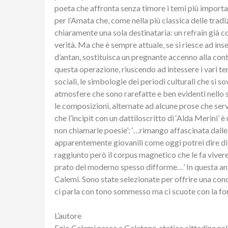
poeta che affronta senza timore i temi più importan
per l’Amata che, come nella più classica delle tradi
chiaramente una sola destinataria: un refrain già 
verità. Ma che è sempre attuale, se si riesce ad inse
d’antan, sostituisca un pregnante accenno alla con
questa operazione, riuscendo ad intessere i vari tem
sociali, le simbologie dei periodi culturali che si
atmosfere che sono rarefatte e ben evidenti nello 
le composizioni, alternate ad alcune prose che ser
che l’incipit con un dattiloscritto di ‘Alda Merini’ 
non chiamarle poesie’: ‘…rimango affascinata dalle
apparentemente giovanili come oggi potrei dire di 
raggiunto però il corpus magnetico che le fa viver
prato del moderno spesso difforme…’ In questa ant
Calemi. Sono state selezionate per offrire una con
ci parla con tono sommesso ma ci scuote con la forz
L’autore
Ezio Calemi nasce a Galatone, statica cittadina nel 