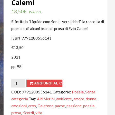
Calemi
13,50
€
IVA incl.
Si intitola “Liquide emozioni – versi ebbri” la raccolta di
poesie e di alcuni brani di prosa di Ezio Calemi
ISBN 9791280556141
€13,50
2021
pp. 98
Liquide
AGGIUNGI AL CARRELLO
emozioni
COD:
9791280556141
Categorie:
Poesia
,
Senza
di
categoria
Tag:
Ald Merini
,
ambiente
,
amore
,
donna
,
Ezio
emozioni
,
eros
,
Galatone
,
paese
,
passione
,
poesia
,
Calemi
prosa
,
ricordi
,
vita