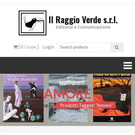
Il Raggio Verde s.r.l.
Editoria e Comunicazione
[ 0 /
]
Login
0,00€
AMORE
Home
Shop
Prodotti Taggati “amore”