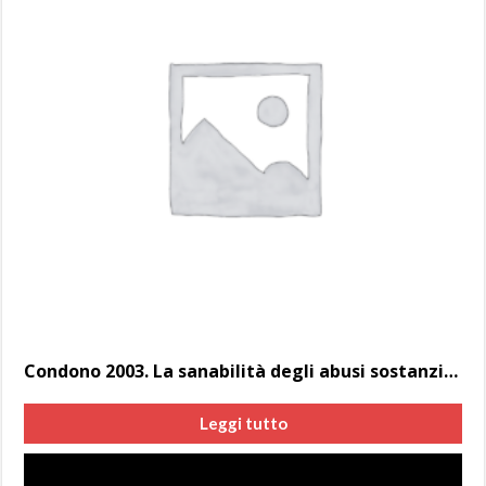
Condono 2003. La sanabilità degli abusi sostanziali su aree vincolate paesaggisticamente di Gaetano Stea
Leggi tutto