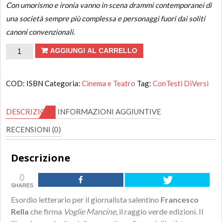
Con umorismo e ironia vanno in scena drammi contemporanei di
una società sempre più complessa e personaggi fuori dai soliti
canoni convenzionali
.
Voglie
AGGIUNGI AL CARRELLO
Mancine
di
COD:
ISBN
Categoria:
Cinema e Teatro
Tag:
ConTesti DiVersi
Francesco
Rella
DESCRIZIONE
INFORMAZIONI AGGIUNTIVE
quantità
RECENSIONI (0)
Descrizione
0
SHARES
Esordio letterario per il giornalista salentino
Francesco
Rella
che firma
Voglie Mancine
, il raggio verde edizioni. Il