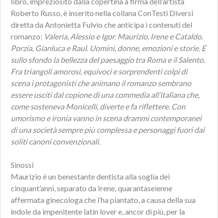
libro, impreziosito dalla copertina a firma dell’artista
Roberto Russo, è inserito nella collana ConTesti Diversi
diretta da Antonietta Fulvio che anticipa i contenuti del
romanzo:
Valeria, Alessio e Igor. Maurizio, Irene e Cataldo.
Porzia, Gianluca e Raul. Uomini, donne, emozioni e storie. E
sullo sfondo la bellezza del paesaggio tra Roma e il Salento.
Fra triangoli amorosi, equivoci e sorprendenti colpi di
scena i protagonisti che animano il romanzo sembrano
essere usciti dal copione di una commedia all’italiana che,
come sosteneva Monicelli, diverte e fa riflettere. Con
umorismo e ironia vanno in scena drammi contemporanei
di una società sempre più complessa e personaggi fuori dai
soliti canoni convenzionali
.
Sinossi
Maurizio è un benestante dentista alla soglia dei
cinquant’anni, separato da Irene, quarantaseienne
affermata ginecologa che l’ha piantato, a causa della sua
indole da impenitente latin lover e, ancor di più, per la