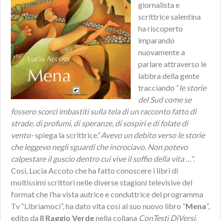
giornalista e
scrittrice salentina
ha riscoperto
imparando
nuovamente a
parlare attraverso le
labbra della gente
tracciando “
le storie
del Sud come se
fossero scorci imbastiti sulla tela di un racconto fatto di
strade, di profumi, di speranze, di sospiri e di folate di
vento-
spiega la scrittrice.“
Avevo un debito verso le storie
che leggevo negli sguardi che incrociavo. Non potevo
calpestare il guscio dentro cui vive il soffio della vita …
”.
Così, Lucia Accoto che ha fatto conoscere i libri di
moltissimi scrittori nelle diverse stagioni televisive del
format che l’ha vista autrice e conduttrice del programma
Tv “Libriamoci”, ha dato vita così al suo nuovo libro “
Mena
”,
edito da
Il Raggio Verde
nella collana
ConTesti DiVersi
.