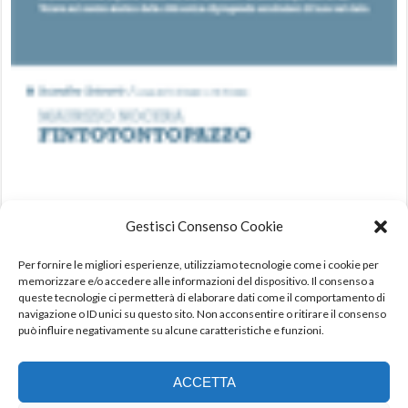
Gestisci Consenso Cookie
LL/ “Fintotontopazzo” di Maurizio Nocera
Per fornire le migliori esperienze, utilizziamo tecnologie come i cookie per
memorizzare e/o accedere alle informazioni del dispositivo. Il consenso a
queste tecnologie ci permetterà di elaborare dati come il comportamento di
Leggi tutto
navigazione o ID unici su questo sito. Non acconsentire o ritirare il consenso
può influire negativamente su alcune caratteristiche e funzioni.
ACCETTA