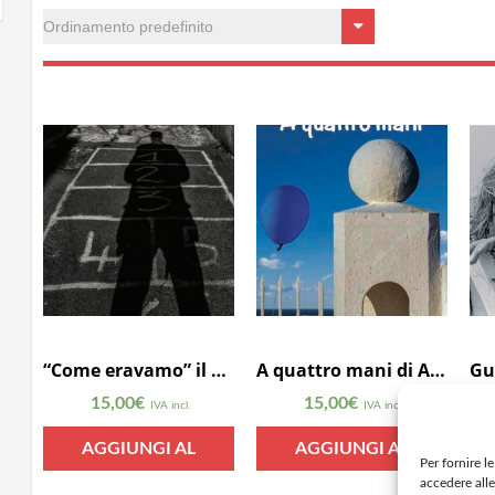
“Come eravamo” il nuovo taccuino di Raffaele Polo
A quattro mani di Attilio Palma
15,00
€
15,00
€
2
IVA incl.
IVA incl.
AGGIUNGI AL
AGGIUNGI AL
Per fornire l
accedere alle
CARRELLO
CARRELLO