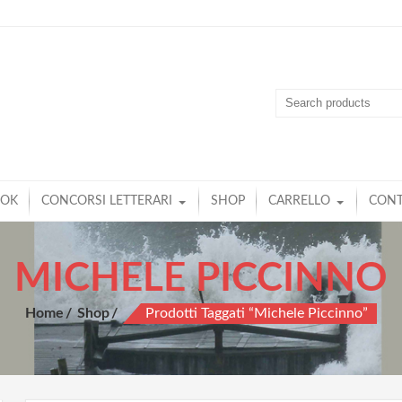
OOK
CONCORSI LETTERARI
SHOP
CARRELLO
CONT
MICHELE PICCINNO
Home
Shop
Prodotti Taggati “Michele Piccinno”