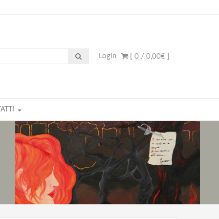
Login
[ 0 /
0,00€
]
ATTI