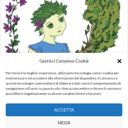
Gestisci Consenso Cookie
Camilla Clorofilla e il bosco che brilla di Gianluigi Cosi
10,00
€
Per fornire le migliori esperienze, utilizziamo tecnologie come i cookie per
IVA incl.
memorizzare e/o accedere alle informazioni del dispositivo. Il consenso a
queste tecnologie ci permetterà di elaborare dati come il comportamento di
AGGIUNGI AL CARRELLO
navigazione o ID unici su questo sito. Non acconsentire o ritirare il consenso
può influire negativamente su alcune caratteristiche e funzioni.
ACCETTA
NEGA