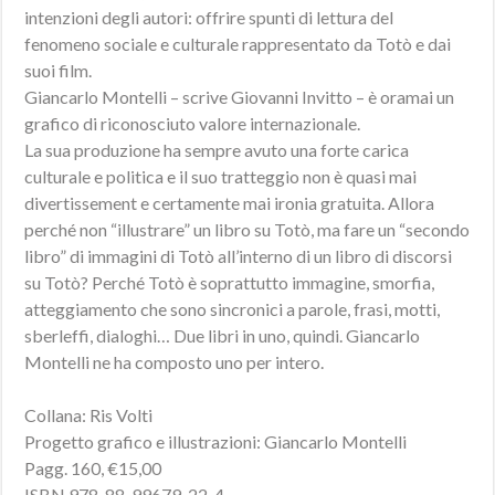
intenzioni degli autori: offrire spunti di lettura del
fenomeno sociale e culturale rappresentato da Totò e dai
suoi film.
Giancarlo Montelli – scrive Giovanni Invitto – è oramai un
grafico di riconosciuto valore internazionale.
La sua produzione ha sempre avuto una forte carica
culturale e politica e il suo tratteggio non è quasi mai
divertissement e certamente mai ironia gratuita. Allora
perché non “illustrare” un libro su Totò, ma fare un “secondo
libro” di immagini di Totò all’interno di un libro di discorsi
su Totò? Perché Totò è soprattutto immagine, smorfia,
atteggiamento che sono sincronici a parole, frasi, motti,
sberleffi, dialoghi… Due libri in uno, quindi. Giancarlo
Montelli ne ha composto uno per intero.
Collana: Ris Volti
Progetto grafico e illustrazioni: Giancarlo Montelli
Pagg. 160, €15,00
ISBN 978-88-99679-22-4