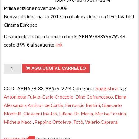
Prima edizione novembre 2008
Nuova edizione marzo 2017 in collaborazione con il Festival del
Cinema Europeo
Disponibile anche in formato ebook ISBN 9788899679248,
costo 8,99 € al seguente
link
Totò.
AGGIUNGI AL CARRELLO
Tocchi
e
COD:
ISBN 978-88-99679-22-4
Categoria:
Saggistica
Tag:
ritocchi
Antonietta Fulvio
,
Carlo Croccolo
,
Dino Cofrancesco
,
Elena
quantità
Alessandra Anticoli de Curtis
,
Ferruccio Bertini
,
Giancarlo
Montelli
,
Giovanni Invitto
,
Liliana De Maria
,
Marisa Forcina
,
Michela Nacci
,
Peppino Ortoleva
,
Totò
,
Valerio Caprara