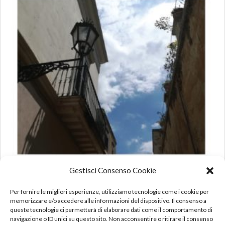
Gestisci Consenso Cookie
Canti d’Amore e di Terra di Salvatore Giannuzzi
12,00
€
10,00
€
Per fornire le migliori esperienze, utilizziamo tecnologie come i cookie per
IVA incl.
memorizzare e/o accedere alle informazioni del dispositivo. Il consenso a
queste tecnologie ci permetterà di elaborare dati come il comportamento di
AGGIUNGI AL CARRELLO
navigazione o ID unici su questo sito. Non acconsentire o ritirare il consenso