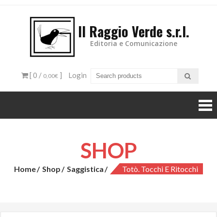
Il Raggio Verde s.r.l.
Editoria e Comunicazione
[ 0 /
]
Login
0,00€
SHOP
Home
Shop
Saggistica
Totò. Tocchi E Ritocchi