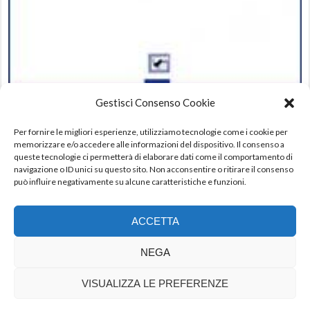
Edoar-Edoar di Maurizio Nocera
Gestisci Consenso Cookie
10,00
€
IVA incl.
Per fornire le migliori esperienze, utilizziamo tecnologie come i cookie per
memorizzare e/o accedere alle informazioni del dispositivo. Il consenso a
queste tecnologie ci permetterà di elaborare dati come il comportamento di
Leggi tutto
navigazione o ID unici su questo sito. Non acconsentire o ritirare il consenso
può influire negativamente su alcune caratteristiche e funzioni.
ACCETTA
NEGA
Il Raggio Verde s.r.l. || Via del Luppolo, 6 - 73100 Lecce - P.I. 03830150755
VISUALIZZA LE PREFERENZE
- info@ilraggioverdesrl.it || ideazione Lab F839 webmaster Antonietta
Fulvio || - WordPress Theme : AccessPress Store by
AccessPress Themes