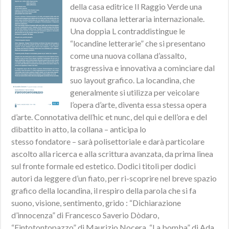
della casa editrice Il Raggio Verde una
nuova collana letteraria internazionale.
Una doppia L contraddistingue le
“locandine letterarie” che si presentano
come una nuova collana d’assalto,
trasgressiva e innovativa a cominciare dal
suo layout grafico. La locandina, che
generalmente si utilizza per veicolare
l’opera d’arte, diventa essa stessa opera
d’arte. Connotativa dell’hic et nunc, del qui e dell’ora e del
dibattito in atto, la collana – anticipa lo
stesso fondatore – sarà polisettoriale e darà particolare
ascolto alla ricerca e alla scrittura avanzata, da prima linea
sul fronte formale ed estetico. Dodici titoli per dodici
autori da leggere d’un fiato, per ri-scoprire nel breve spazio
grafico della locandina, il respiro della parola che si fa
suono, visione, sentimento, grido : “Dichiarazione
d’innocenza” di Francesco Saverio Dòdaro,
“Fintotontopazzo” di Maurizio Nocera, “La bomba” di Ada