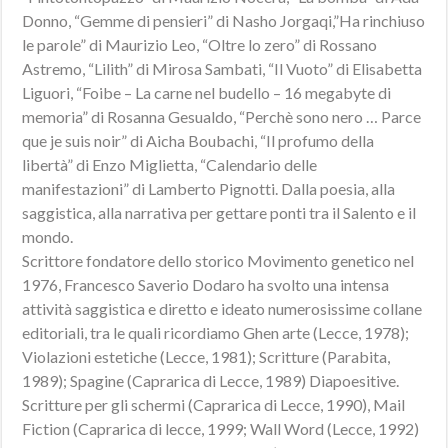
Donno, “Gemme di pensieri” di Nasho Jorgaqi,”Ha rinchiuso
le parole” di Maurizio Leo, “Oltre lo zero” di Rossano
Astremo, “Lilith” di Mirosa Sambati, “Il Vuoto” di Elisabetta
Liguori, “Foibe – La carne nel budello – 16 megabyte di
memoria” di Rosanna Gesualdo, “Perchè sono nero … Parce
que je suis noir” di Aicha Boubachi, “Il profumo della
libertà” di Enzo Miglietta, “Calendario delle
manifestazioni” di Lamberto Pignotti. Dalla poesia, alla
saggistica, alla narrativa per gettare ponti tra il Salento e il
mondo.
Scrittore fondatore dello storico Movimento genetico nel
1976, Francesco Saverio Dodaro ha svolto una intensa
attività saggistica e diretto e ideato numerosissime collane
editoriali, tra le quali ricordiamo Ghen arte (Lecce, 1978);
Violazioni estetiche (Lecce, 1981); Scritture (Parabita,
1989); Spagine (Caprarica di Lecce, 1989) Diapoesitive.
Scritture per gli schermi (Caprarica di Lecce, 1990), Mail
Fiction (Caprarica di lecce, 1999; Wall Word (Lecce, 1992)