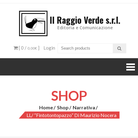
Il Raggio Verde s.r.l.
Editoria e Comunicazione
[ 0 /
]
Login
0,00€
SHOP
Home
Shop
Narrativa
LL/ “Fintotontopazzo” Di Maurizio Nocera