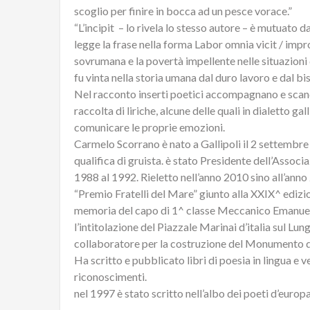
scoglio per finire in bocca ad un pesce vorace.”
“L’incipit – lo rivela lo stesso autore – è mutuato
legge la frase nella forma Labor omnia vicit / impro
sovrumana e la povertà impellente nelle situazioni di
fu vinta nella storia umana dal duro lavoro e dal bi
Nel racconto inserti poetici accompagnano e scand
raccolta di liriche, alcune delle quali in dialetto ga
comunicare le proprie emozioni.
Carmelo Scorrano è nato a Gallipoli il 2 settembre 
qualifica di gruista. è stato Presidente dell’Associ
1988 al 1992. Rieletto nell’anno 2010 sino all’anno 
“Premio Fratelli del Mare” giunto alla XXIX^ edizio
memoria del capo di 1^ classe Meccanico Emanuele
l’intitolazione del Piazzale Marinai d’italia sul 
collaboratore per la costruzione del Monumento d
Ha scritto e pubblicato libri di poesia in lingua
riconoscimenti.
nel 1997 è stato scritto nell’albo dei poeti d’europa