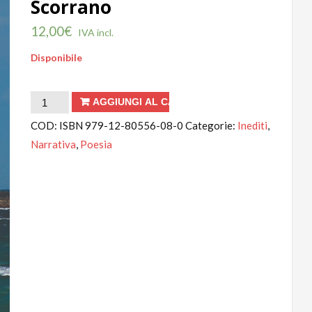
Scorrano
12,00
€
IVA incl.
Disponibile
Il
AGGIUNGI AL CARRELLO
giorno
COD:
ISBN 979-12-80556-08-0
Categorie:
Inediti
,
dopo
Narrativa
,
Poesia
di
Carmelo
Scorrano
quantità