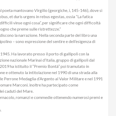
 dal poeta mantovano Virgilio (georgiche, i, 145-146), dove si
bus, et duris urgens in rebus egestas, ossia “La fatica
fficili vinse ogni cosa”, per significare che ogni difficoltà
sogno che preme sulle ristrettezze.”
iscono la narrazione. Nella seconda parte del libro una
llipolino – sono espressione del sentire e dell’esigenza di
1945. Ha lavorato presso il porto di gallipoli con la
azione nazionale Marinai d’Italia, gruppo di gallipoli dal
2019 ha istituito il “Premio Bontà” poi tramutato in
ne e ottenuto la intitolazione nel 1990 di una strada alla
 Perrone Medaglia d’Argento al Valor Militare e nel 1991
Lungomare Marconi. inoltre ha partecipato come
ei caduti del Mare.
 e vernacolo, romanzi e commedie ottenendo numerosi premi e
.