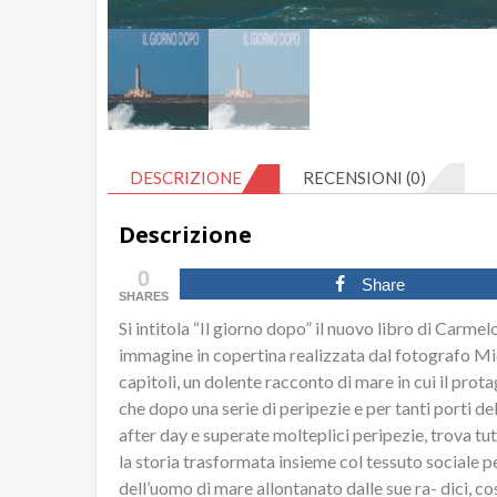
DESCRIZIONE
RECENSIONI (0)
Descrizione
0
Share
SHARES
Si intitola “Il giorno dopo” il nuovo libro di Carme
immagine in copertina realizzata dal fotografo Mic
capitoli, un dolente racconto di mare in cui il pro
che dopo una serie di peripezie e per tanti porti dell
after day e superate molteplici peripezie, trova tut
la storia trasformata insieme col tessuto sociale pe
dell’uomo di mare allontanato dalle sue ra- dici, cos