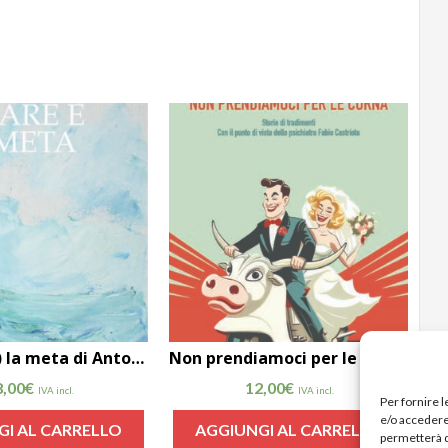
Il mare è(e) la meta di Antonio Liaci
Non prendiamoci per le corna di Valeria Coi
8,00
€
12,00
€
IVA incl.
IVA incl.
Per fornire 
e/o accedere 
GI AL CARRELLO
AGGIUNGI AL CARRELLO
permetterà d