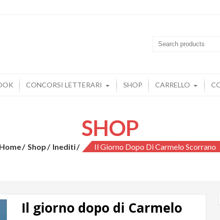
 della casa editrice Il Raggio Verde
BOOK
CONCORSI LETTERARI
SHOP
CARRELLO
C
SHOP
Home
Shop
Inediti
Il Giorno Dopo Di Carmelo Scorrano
Il giorno dopo di Carmelo