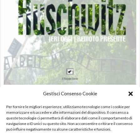
Gestisci Consenso Cookie
Auschwitz Ieri oggi | futuro presente
4,99
€
Per fornire le migliori esperienze, utilizziamo tecnologie come i cookie per
IVA incl.
memorizzare e/o accedere alle informazioni del dispositivo. Il consenso a
queste tecnologie ci permetterà di elaborare dati come il comportamento di
AGGIUNGI AL CARRELLO
navigazione o ID unici su questo sito. Non acconsentire o ritirare il consenso
può influire negativamente su alcune caratteristiche e funzioni.