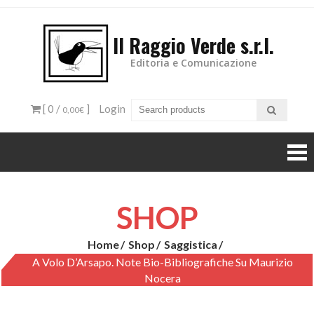
Il Raggio Verde s.r.l.
Editoria e Comunicazione
[ 0 /
]
Login
0,00€
SHOP
Home
Shop
Saggistica
A Volo D’Arsapo. Note Bio-Bibliografiche Su Maurizio
Nocera