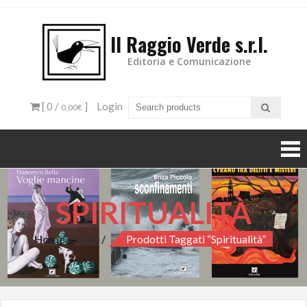
Il Raggio Verde s.r.l.
Editoria e Comunicazione
[ 0 /
]
Login
0,00€
SPIRITUALITÀ
Home
Shop
Prodotti Taggati “spiritualità”