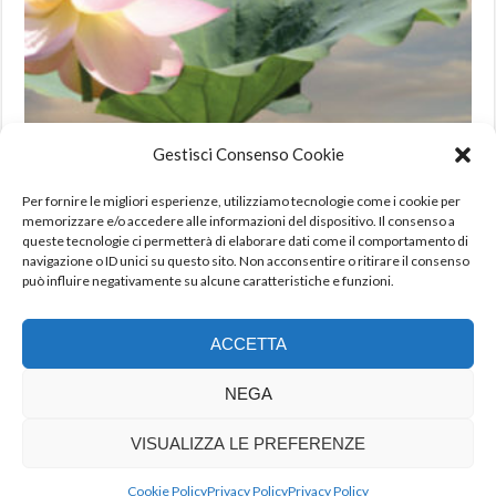
Gestisci Consenso Cookie
I dialoghi del silenzio di Bruna Caroli
Per fornire le migliori esperienze, utilizziamo tecnologie come i cookie per
12,00
€
IVA incl.
memorizzare e/o accedere alle informazioni del dispositivo. Il consenso a
queste tecnologie ci permetterà di elaborare dati come il comportamento di
AGGIUNGI AL CARRELLO
navigazione o ID unici su questo sito. Non acconsentire o ritirare il consenso
può influire negativamente su alcune caratteristiche e funzioni.
ACCETTA
NEGA
Il Raggio Verde s.r.l. || Via del Luppolo, 6 - 73100 Lecce - P.I. 03830150755
VISUALIZZA LE PREFERENZE
- info@ilraggioverdesrl.it || ideazione Lab F839 webmaster Antonietta
Fulvio || - WordPress Theme : AccessPress Store by
AccessPress Themes
Cookie Policy
Privacy Policy
Privacy Policy