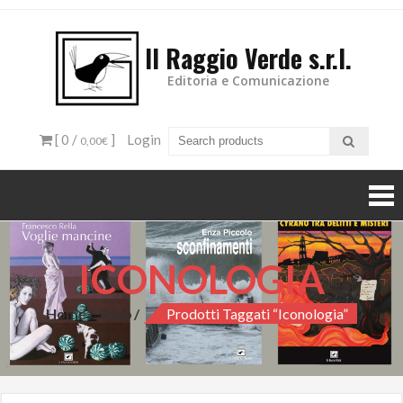
Il Raggio Verde s.r.l.
Editoria e Comunicazione
[ 0 /
]
Login
0,00€
ICONOLOGIA
Home
Shop
Prodotti Taggati “iconologia”