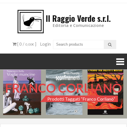
Il Raggio Verde s.r.l.
Editoria e Comunicazione
[ 0 /
]
Login
0,00€
FRANCO CORLIANÒ
Home
Shop
Prodotti Taggati “Franco Corlianò”