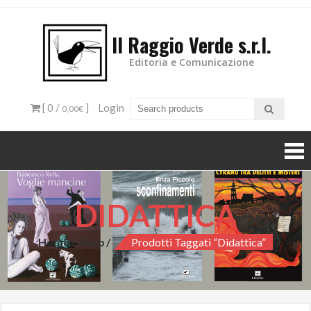
Il Raggio Verde s.r.l.
Editoria e Comunicazione
[ 0 /
]
Login
0,00€
DIDATTICA
Home
Shop
Prodotti Taggati “Didattica”