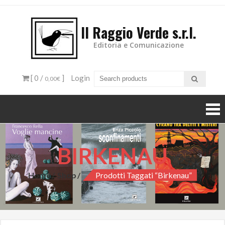
Il Raggio Verde s.r.l.
Editoria e Comunicazione
[ 0 /
]
Login
0,00€
BIRKENAU
Home
Shop
Prodotti Taggati “Birkenau”