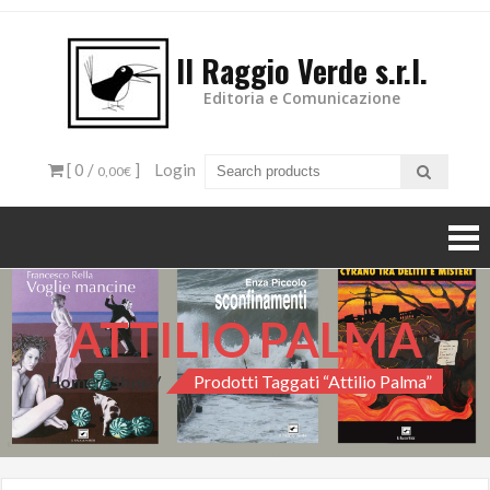
Il Raggio Verde s.r.l.
Editoria e Comunicazione
[ 0 /
]
Login
0,00€
ATTILIO PALMA
Home
Shop
Prodotti Taggati “Attilio Palma”