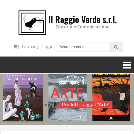
Il Raggio Verde s.r.l.
Editoria e Comunicazione
[ 0 /
]
Login
0,00€
ARTE
Home
Shop
Prodotti Taggati “arte”