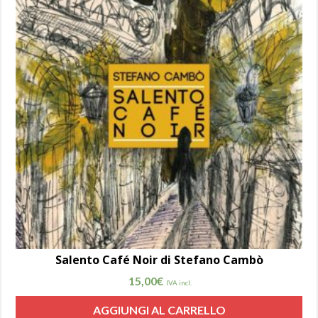
Salento Café Noir di Stefano Cambò
15,00
€
IVA incl.
AGGIUNGI AL CARRELLO