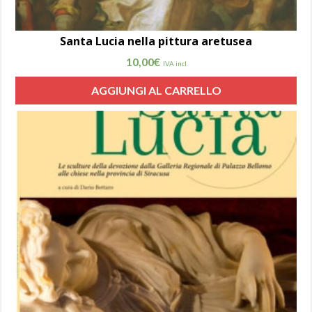
Santa Lucia nella pittura aretusea
10,00
€
IVA incl.
AGGIUNGI AL CARRELLO